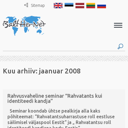
Sitemap
Kuu arhiiv:
jaanuar 2008
Rahvusvaheline seminar “Rahvatants kui
identiteedi kandja”
Seminar koondab ühtse pealkirja alla kaks
põhiteemat: “Rahvatantsuharrastuse roll eestluse
säilimisel väljaspool Eestit“ ja „ Rahvatantsu roll