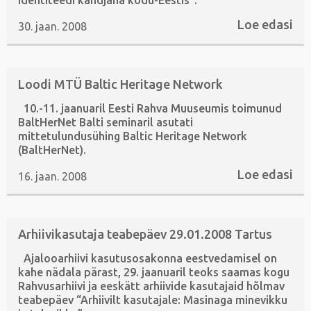
identiteedi kandjana kodu-Eestis“.
Loe edasi
30. jaan. 2008
Loodi MTÜ Baltic Heritage Network
10.-11. jaanuaril Eesti Rahva Muuseumis toimunud
BaltHerNet Balti seminaril asutati
mittetulundusühing Baltic Heritage Network
(BaltHerNet).
Loe edasi
16. jaan. 2008
Arhiivikasutaja teabepäev 29.01.2008 Tartus
Ajalooarhiivi kasutusosakonna eestvedamisel on
kahe nädala pärast, 29. jaanuaril teoks saamas kogu
Rahvusarhiivi ja eeskätt arhiivide kasutajaid hõlmav
teabepäev “Arhiivilt kasutajale: Masinaga minevikku