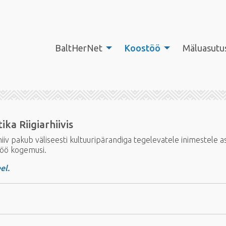
BaltHerNet
Koostöö
Mäluasutu
ika Riigiarhiivis
rhiiv pakub väliseesti kultuuripärandiga tegelevatele inimestel
itöö kogemusi.
el.