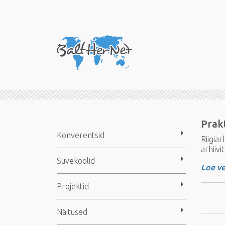
Prakt
Konverentsid
Riigia
arhiiv
Suvekoolid
Loe ve
Projektid
Näitused