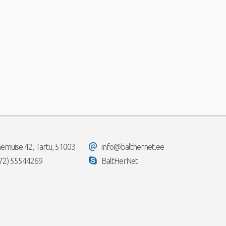
emuise 42, Tartu, 51003
info@balthernet.ee
72) 55544269
BaltHerNet