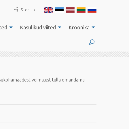
Sitemap
sed
Kasulikud viited
Kroonika
e asukohamaadest võimalust tulla omandama