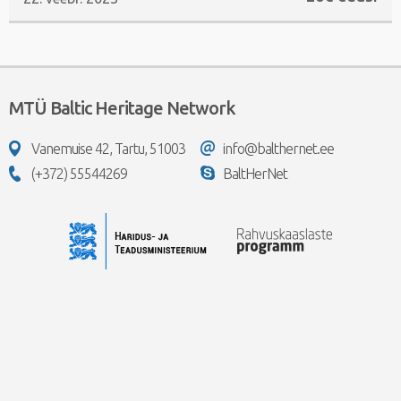
MTÜ Baltic Heritage Network
Vanemuise 42, Tartu, 51003
info@balthernet.ee
(+372) 55544269
BaltHerNet