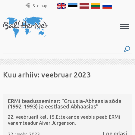
Sitemap
Kuu arhiiv:
veebruar 2023
ERMi teadusseminar: “Gruusia-Abhaasia sõda
(1992-1993) ja eestlased Abhaasias”
22. veebruaril kell 15.Ettekande veebis peab ERMi
vanemteadur Aivar Jürgenson.
Loe edasi
22. veebr. 2023