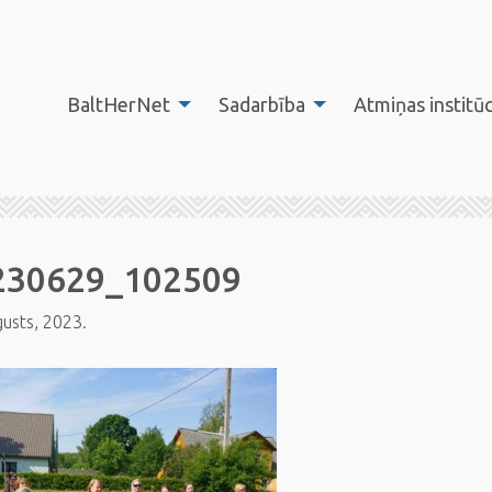
BaltHerNet
Sadarbība
Atmiņas institūc
230629_102509
gusts, 2023.