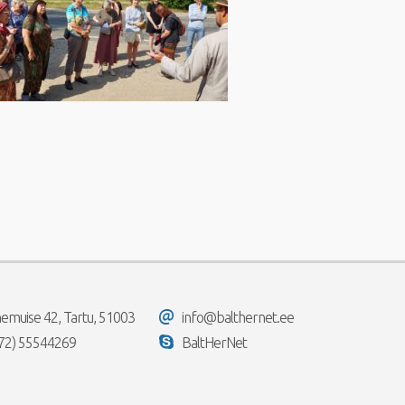
emuise 42, Tartu, 51003
info@balthernet.ee
72) 55544269
BaltHerNet